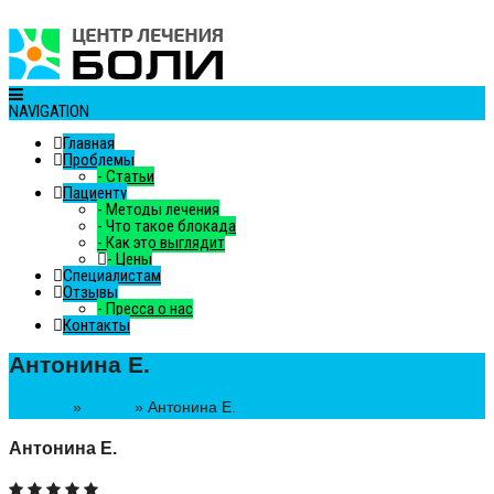
NAVIGATION
Главная
Проблемы
-
Статьи
Пациенту
-
Методы лечения
-
Что такое блокада
-
Как это выглядит
-
Цены
Специалистам
Отзывы
-
Пресса о нас
Контакты
Антонина Е.
Главная
»
Отзыв
»
Антонина Е.
Антонина Е.