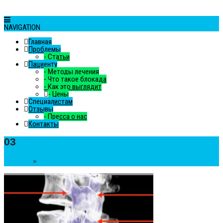
NAVIGATION
Главная
Проблемы
-
Статьи
Пациенту
-
Методы лечения
-
Что такое блокада
-
Как это выглядит
-
Цены
Специалистам
Отзывы
-
Пресса о нас
Контакты
03
Главная
»