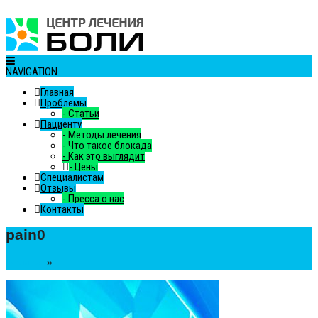
NAVIGATION
Главная
Проблемы
-
Статьи
Пациенту
-
Методы лечения
-
Что такое блокада
-
Как это выглядит
-
Цены
Специалистам
Отзывы
-
Пресса о нас
Контакты
pain0
Главная
»