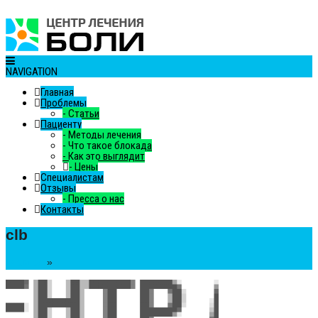
NAVIGATION
Главная
Проблемы
-
Статьи
Пациенту
-
Методы лечения
-
Что такое блокада
-
Как это выглядит
-
Цены
Специалистам
Отзывы
-
Пресса о нас
Контакты
clb
Главная
»