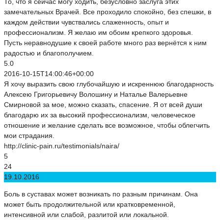
То, что я сейчас могу ходить, безусловно заслуга этих
замечательных Врачей. Все проходило спокойно, без спешки, в
каждом действии чувствались слаженность, опыт и
профессионализм. Я желаю им обоим крепкого здоровья.
Пусть неравнодушие к своей работе много раз вернётся к ним
радостью и благополучием.
5.0
2016-10-15T14:00:46+00:00
Я хочу выразить свою глубочайшую и искреннюю благодарность
Алексею Григорьевичу Волошину и Наталье Валерьевне
Смирновой за мое, можно сказать, спасение. Я от всей души
благодарю их за высокий профессионализм, человеческое
отношение и желание сделать все возможное, чтобы облегчить
мои страдания.
http://clinic-pain.ru/testimonials/naira/
5
24
19.10.2016
Боль в суставах может возникать по разным причинам. Она
может быть продолжительной или кратковременной,
интенсивной или слабой, разлитой или локальной.