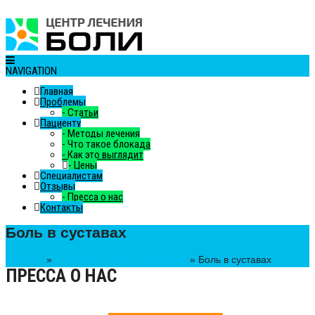
NAVIGATION
Главная
Проблемы
-
Статьи
Пациенту
-
Методы лечения
-
Что такое блокада
-
Как это выглядит
-
Цены
Специалистам
Отзывы
-
Пресса о нас
Контакты
Боль в суставах
Главная
»
Проблемы наших пациентов
»
Боль в суставах
ПРЕССА О НАС