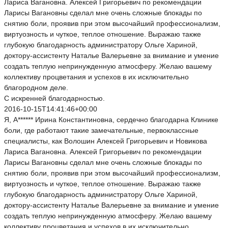
Лариса Вагановна. Алексей Григорьевич по рекомендации
Ларисы Вагановны сделал мне очень сложные блокады по
снятию боли, проявив при этом высочайший профессионализм,
виртуозность и чуткое, теплое отношение. Выражаю также
глубокую благодарность администратору Ольге Хариной,
доктору-ассистенту Наталье Валерьевне за внимание и умение
создать теплую непринужденную атмосферу. Желаю вашему
коллективу процветания и успехов в их исключительно
благородном деле.
С искренней благодарностью.
2016-10-15T14:41:46+00:00
Я, А****** Ирина Константиновна, сердечно благодарна Клинике
боли, где работают такие замечательные, первоклассные
специалисты, как Волошин Алексей Григорьевич и Новикова
Лариса Вагановна. Алексей Григорьевич по рекомендации
Ларисы Вагановны сделал мне очень сложные блокады по
снятию боли, проявив при этом высочайший профессионализм,
виртуозность и чуткое, теплое отношение. Выражаю также
глубокую благодарность администратору Ольге Хариной,
доктору-ассистенту Наталье Валерьевне за внимание и умение
создать теплую непринужденную атмосферу. Желаю вашему
коллективу процветания и успехов в их исключительно